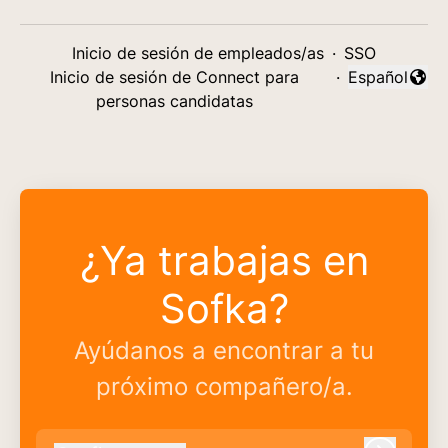
Inicio de sesión de empleados/as
·
SSO
Inicio de sesión de Connect para
·
Español
Cambiar idi
personas candidatas
¿Ya trabajas en
Sofka?
Ayúdanos a encontrar a tu
próximo compañero/a.